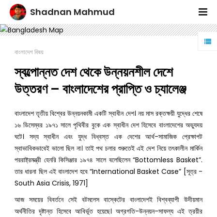
Shadnan Mahmud
বাংলাদেশ বিষয়
স্বল্পোন্নত দেশ থেকে উন্নয়নশীল দেশে
উত্তরণ – বাংলাদেশের প্রাপ্তি ও চ্যালেঞ্জ
বাংলাদেশ তৃতীয় বিশ্বের উন্নয়নকামী একটি স্বাধীন দেশ। নয় মাস রক্তক্ষয়ী যুদ্ধের শেষে
১৬ ডিসেম্বর ১৯৭১ সালে পৃথিবীর বুকে এক স্বাধীন দেশ হিসেবে বাংলাদেশের অভ্যুদয়
ঘটে। সদ্য স্বাধীন এবং যুদ্ধ বিধ্বস্ত এক দেশের আর্থ-সামাজিক প্রেক্ষাপট
স্বাভাবিকভাবেই ভালো ছিল না। তাই পথ চলার শুরুতেই এই দেশ নিয়ে তৎকালীন মার্কিন
পররাষ্ট্রমন্ত্রী হেনরি কিসিঞ্জার ১৯৭৪ সালে বলেছিলেন “Bottomless Basket”.
তার ধারনা ছিল এই বাংলাদেশ হবে “International Basket Case” [সূত্র -
South Asia Crisis, 1971]
আজ সময়ের বিবর্তনে সেই বটমলেস বাস্কেটের বাংলাদেশই বিশ্বব্যাপী উদীয়মান
অর্থনীতির দৃষ্টান্ত হিসেবে আবির্ভূত হয়েছে। অগ্রগতি-উন্নয়ন-সাফল্য এই ত্রয়ীর