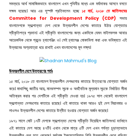
সমন্বয়ে আর্থ সামাজিকভাবে বাংলাদেশ এখন পৃথিবীর মধ্যে এক মর্যাদাকর আসনে বসতে
সক্ষম হয়েছে। আর এর সুস্পষ্ট প্রতিফলেন হচ্ছে
১৫ মার্চ, ২০১৮ তে জাতিসংঘের
Committee for Development Policy (CDP)
সভায়
বাংলাদেশকে স্বল্পোন্নত দেশ থেকে উন্নয়নশীল দেশের কাতারে উঠার যোগ্যতার
স্বীকৃতিপত্র প্রদান। এই স্বীকৃতি বাংলাদেশের জন্য একদিকে যেমন মাইলফলক আবার
আরেকদিক থেকে প্রচন্ড চ্যালেঞ্জিং ও। সেই চ্যালেঞ্জ মোকাবিলা করা এবং ভবিষ্যতে এই
উন্নয়নের অগ্রযাত্রা ধরে রাখাই এখন বাংলাদেশের মূল লক্ষ্য।
উন্নয়নশীল দেশে উত্তরণের শর্তঃ
১৫ মার্চ, ২০১৮ তে বাংলাদেশ উন্নয়নশীল দেশগুলোর কাতারে উত্তরণের যোগ্যতা অর্জন
করে। মাথাপিছু জাতীয় আয়, মানবসম্পদ সূচক ও অর্থনৈতিক মূল্যমান সূচকে নির্ধারিত সীমা
অতিক্রম করার পর দেশটিকে এই স্বীকৃতি দেওয়া হয়। ১৯৭৫ সাল থেকেই বাংলাদেশ
স্বল্পোন্নত দেশগুলোর কাতারে রয়েছে। এই কাতারে থাকা আরও দুই দেশ মিয়ানমার ও
লাওসও উন্নয়নশীল দেশের কাতারে উন্নীত হওয়ার যোগ্যতা অর্জন করেছে।
১৯৭১ সালে মোট ১৭টি দেশকে স্বল্পোন্নত দেশের স্বীকৃতি দিয়েছিল জাতিসংঘ। বর্তমানে
এই কাতারে দেশ আছে ৪৭টি। এখান থেকে মাত্র ৫টি দেশ এখন পর্যন্ত চূড়ান্তভাবে
উন্নয়নশীল দেশ হতে পেরেছে। সর্বশেষ ইকুয়েতোরিয়াল গিনি উন্নয়নশীল দেশে পরিণত